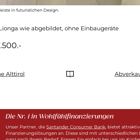
eiste in futuristichen Design.
Lionga wie abgebildet, ohne Einbaugeräte
.500.-
 Alttirol
Abverka
Die Nr. 1 in Wohlfühlfinanzierungen
Unser Partner, die
Santander Consumer Bank
, bietet attrakti
Finanzierungslösungen an. Diese sind mit unterschiedlichen 
ganz nach Ihrem Bedarf. Fragen Sie einfach bei uns im Küche