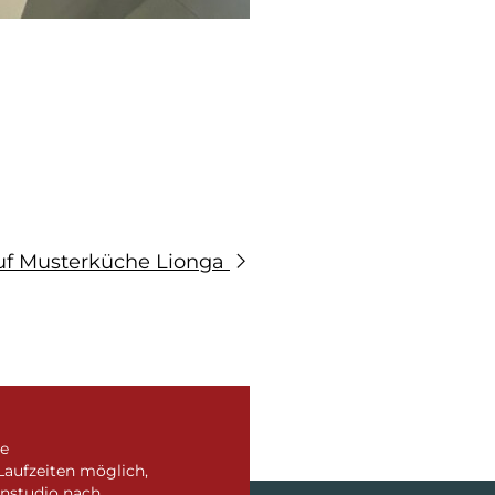
uf Musterküche Lionga
ve
Laufzeiten möglich,
nstudio nach.